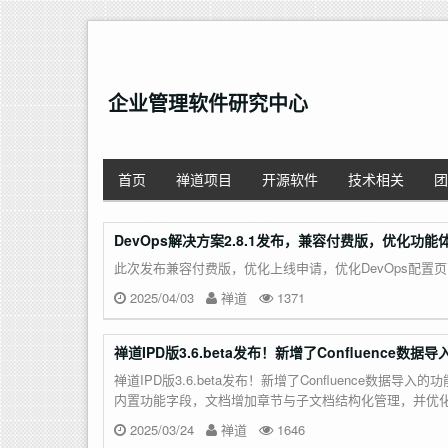
企业管理软件研究中心
首页
禅道项目
开源软件
技术相关
团
DevOps解决方案2.8.1发布，兼容付费版，优化功能
此次发布兼容付费版，优化上线申请，优化DevOps配置
2025/04/03
禅道
1371
禅道IPD版3.6.beta发布！新增了Confluen
禅道IPD版3.6.beta发布！新增了Confluence数据
内置功能字段，文档增加章节与子文档结构化管理，并优
2025/03/24
禅道
1646