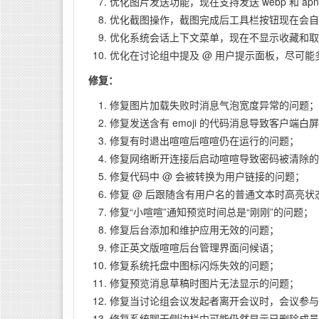
优化图片发送功能，现在支持发送 webp 和 ap
优化截图操作，截图完成后工具栏按钮现在会自
优化系统会话上下文菜单，现在不显示收藏和取
优化在讨论组中提及 @ 用户提示面板，尽可
修复：
修复图片加载失败时消息气泡宽度异常的问题；
修复发送含有 emoji 的代码消息导致客户端白
修复有时退出喧喧后喧喧仍在运行的问题；
修复网络断开连接后启动喧喧导致密码被清除的
修复代码中 @ 会被转换为用户链接的问题；
修复 @ 后跟随含有用户名的普通文本时高亮状
修复“小喧喧”通知预览时间总是“刚刚”的问题；
修复后台添加和维护应用无效的问题；
修正英文版喧喧后台管理界面问候语；
修复系统托盘中图标闪烁失效的问题；
修复预览消息草稿时图片无法显示的问题；
修复当讨论组会议发起者离开会议时，会议参与
修复系统聊天侧边栏中可能仍然显示已删除成员