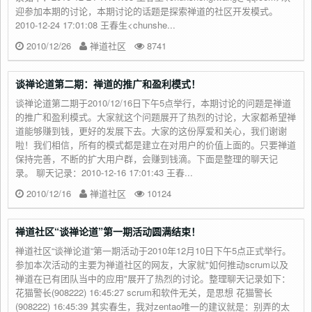
迎参加本期的讨论，本期讨论的话题是探索禅道的社区开发模式。
2010-12-24 17:01:08 王春生<chunshe...
2010/12/26
禅道社区
8741
谈禅论道第二期：禅道的推广和盈利模式！
谈禅论道第二期于2010/12/16日下午5点举行，本期讨论的问题是禅道
的推广和盈利模式。大家就这个问题展开了热烈的讨论，大家都希望禅
道能够赚到钱，更好的发展下去。大家的这份厚爱和关心，我们谢谢
啦！我们相信，所有的模式都是建立在对用户的价值上面的。只要禅道
保持完善，不断的扩大用户群，会赚到钱滴。下面是整理的聊天记
录。 聊天记录：2010-12-16 17:01:43 王春...
2010/12/16
禅道社区
10124
禅道社区“谈禅论道”第一期活动圆满结束！
禅道社区“谈禅论道“第一期活动于2010年12月10日下午5点正式举行。
参加本次活动的主要为禅道社区的网友，大家就"如何推动scrum以及
禅道在已有团队当中的应用"展开了热烈的讨论。整理聊天记录如下：
花猫警长(908222) 16:45:27 scrum和软件无关，是思想 花猫警长
(908222) 16:45:39 其实春生，我对zentao唯一的建议就是：别弄的太