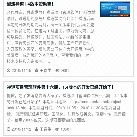
诚邀禅道1.4版本赞助商！
合作共赢，共谋发展！禅道项目管理软件1.4版本赞
助商，诚邀您的参与！禅道赞助商介绍：禅道后面
固定的开发周期为两月，每一个版本我们后面会邀
请一位赞助商，在这两个月里面，作为赞助商，您
可以得到：禅道软件、社区网站，qq群的多重推
广，宣传您公司的品牌形象。赞助国产开源软件，
为开源界的善举，增加您公司在广大开源用户中的
美誉度。成为我们的VIP用户，享受我们的一对一
技术支持和咨询服务。...
2010/11/15
王春生
9881
禅道项目管理软件第十六期，1.4版本的开发已经开始了！
抱歉，忘了发消息告诉大家了。禅道项目管理软件第十六期，1.4版本
的开发已经开始了！本期项目地址：http://pms.zentao.net/project-
task-13.html本期项目时间：2010-11-05 ~ 2010-11-30本期项目目
标： 完善测试任务管理。国际化，注释改成英文。修复bug。完善细
节。使用yui3.2布局。这期项目要做的东西比...
2010/11/12
王春生
10507