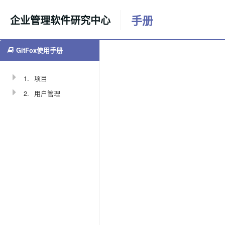
手册
企业管理软件研究中心
GitFox使用手册
更多
提
返回首页
交
记
1.
项目
录
2.
用户管理
1073
李
阳
2024-04-
25
14:11:15