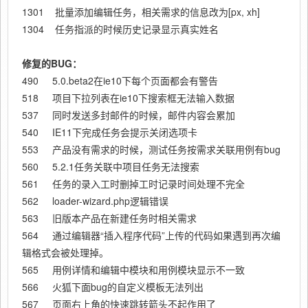
1301 批量添加编辑任务，相关需求的信息改为[px, xh]
1304 任务指派的时候历史记录显示真实姓名
修复的BUG：
490 5.0.beta2在ie10下每个页面都会有警告
518 项目下拉列表在ie10下搜索框无法输入数据
537 同时发送多封邮件的时候，邮件内容会累加
540 IE11下完成任务会提示关闭选项卡
553 产品没有需求的时候，测试任务按需求关联用例有bug
560 5.2.1任务关联中项目任务无法搜索
561 任务的录入工时删掉工时记录时间处理不完全
562 loader-wizard.php逻辑错误
563 旧版本产品在新建任务时相关需求
564 通过编辑器“插入程序代码”上传的代码如果遇到再次编
辑格式会被处理掉。
565 用例详情和编辑中模块和用例模块显示不一致
566 火狐下面bug的自定义模板无法列出
567 页面右上角的快速跳转箭头不起作用了