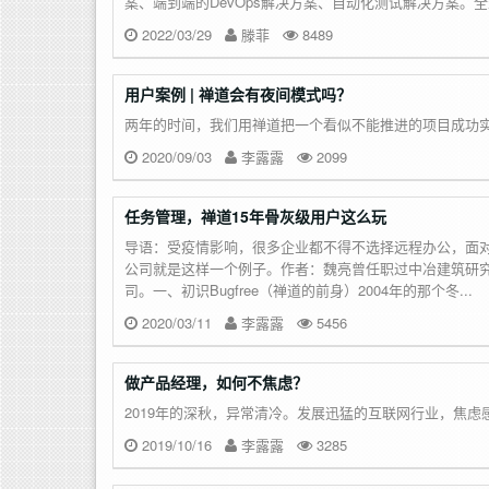
案、端到端的DevOps解决方案、自动化测试解决方案。全生
2022/03/29
滕菲
8489
用户案例 | 禅道会有夜间模式吗？
两年的时间，我们用禅道把一个看似不能推进的项目成功
2020/09/03
李露露
2099
任务管理，禅道15年骨灰级用户这么玩
导语：受疫情影响，很多企业都不得不选择远程办公，面
公司就是这样一个例子。作者：魏亮曾任职过中冶建筑研究
司。一、初识Bugfree（禅道的前身）2004年的那个冬...
2020/03/11
李露露
5456
做产品经理，如何不焦虑？
2019年的深秋，异常清冷。发展迅猛的互联网行业，焦虑
2019/10/16
李露露
3285